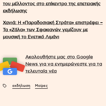
του μέλλοντος στο επίκεντρο της επετειακής
εκδήλωσης
Χανιά: Η «Παραδοσιακή Στράτα» επιστρέφει –
Τα «Ζάλα» των Σφακιανών γεμίζουν με
μουσική το Ενετικό Λιμάνι
Ακολουθήστε μας στο Google
News για να ενημερώνεστε για τα
τελευταία νέα
εκδήλωση
Μοίρες