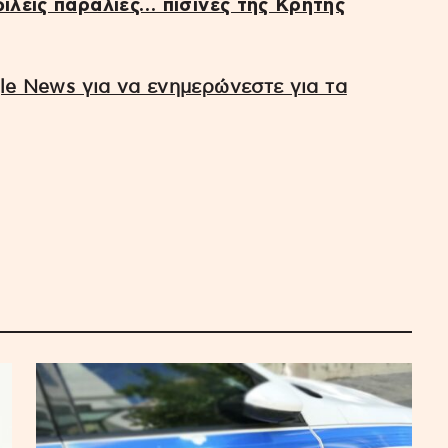
φιλείς παραλίες… πισίνες της Κρήτης
e News για να ενημερώνεστε για τα