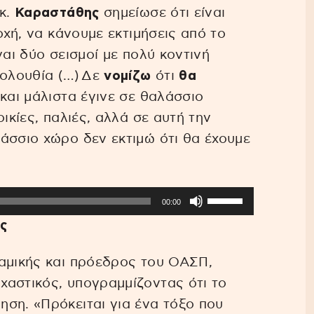
 κ.
Καραστάθης
σημείωσε ότι είναι
οχή, να κάνουμε εκτιμήσεις από το
ναι δύο σεισμοί με πολύ κοντινή
κολουθία (…) Δε
νομίζω
ότι
θα
και μάλιστα έγινε σε θαλάσσιο
ικίες, παλιές, αλλά σε αυτή την
άσσιο χώρο δεν εκτιμώ ότι θα έχουμε
Χρησιμοποιείστε
00:00
τα
ς
πλήκτρα
Πάνω/
ναμικής και πρόεδρος του ΟΑΣΠ,
Κάτω
αστικός, υπογραμμίζοντας ότι το
βέλος
ση. «Πρόκειται για ένα τόξο που