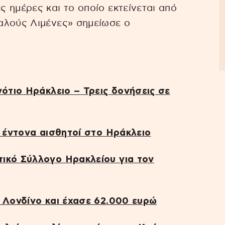
για
 ημέρες και το οποίο εκτείνεται από
να
αλούς Λιμένες» σημείωσε ο
αυξήσετε
ή
να
μειώσετε
νότιο Ηράκλειο – Τρεις δονήσεις σε
ένταση.
ν έντονα αισθητοί στο Ηράκλειο
ικό Σύλλογο Ηρακλείου για τον
ο Λονδίνο και έχασε 62.000 ευρώ