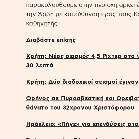
παρακολουθούμε στην περιοχή αρκετές
την Άρβη με κατεύθυνση προς τους Κ
καθηγητής.
Διαβάστε επίσης
Κρήτη: Νέος σεισμός 4,5 Ρίχτερ στο 
30 λεπτά
Κρήτη: Δύο διαδοχικοί σεισμοί έγινα
Θρήνος σε Πυροσβεστική και Ορειβατ
θάνατο του 32χρονου Χριστόφορου
Ηράκλειο: «Πήγε» για επενδύσεις στ