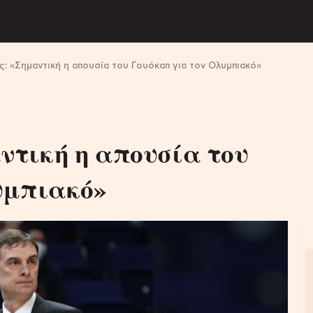
: «Σημαντική η απουσία του Γουόκαπ για τον Ολυμπιακό»
τική η απουσία του
υμπιακό»