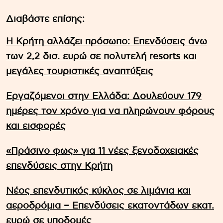
Διαβάστε επίσης:
Η Κρήτη αλλάζει πρόσωπο: Επενδύσεις άνω
των 2,2 δισ. ευρώ σε πολυτελή resorts και
μεγάλες τουριστικές αναπτύξεις
Εργαζόμενοι στην Ελλάδα: Δουλεύουν 179
ημέρες τον χρόνο για να πληρώνουν φόρους
και εισφορές
«Πράσινο φως» για 11 νέες ξενοδοχειακές
επενδύσεις στην Κρήτη
Νέος επενδυτικός κύκλος σε λιμάνια και
αεροδρόμια – Επενδύσεις εκατοντάδων εκατ.
ευρώ σε υποδομές