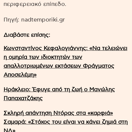
περιφερειακό επίπεδο.
Πηγή: nadtemporiki.gr
Διαβάστε επίσης:
Κωνσταντίνος Κεφαλογιάννης: «Να τελειώνει
η ομηρία των ιδιοκτητών των
απαλλοτριωμένων εκτάσεων Φράγματος
Αποσελέμη»
Ηράκλειο: Έφυγε από τη ζωή ο Μανώλης
Παπαχατζάκης
Σκληρή απάντηση Ντόρας στα «καρφιά»
Σαμαρά: «Στόχος του είναι να κάνει ζημιά στη
ΝΔ»