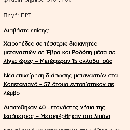
φτάσει σήμερα στο νησί.
Πηγή: ΕΡΤ
Διαβάστε επίσης:
Χειροπέδες σε τέσσερις διακινητές
μεταναστών σε Έβρο και Ροδόπη μέσα σε
λίγες ώρες – Μετέφεραν 15 αλλοδαπούς
Νέα επιχείρηση διάσωσης μεταναστών στα
Καπετανιανά – 57 άτομα εντοπίστηκαν σε
λέμβο
Διασώθηκαν 40 μετανάστες νότια της
Ιεράπετρας – Μεταφέρθηκαν στο λιμάνι