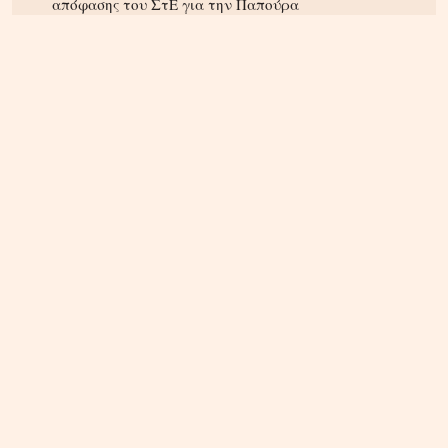
απόφασης του ΣτΕ για την Παπούρα
ΚΡΗΤΗ
05.08.2026, 16:22
Αρπαξαν ταυτόχρονα φωτιά δύο αυτοκίνητα σε
Σούδα και Επισκοπή – Τρέχει η Πυροσβεστική