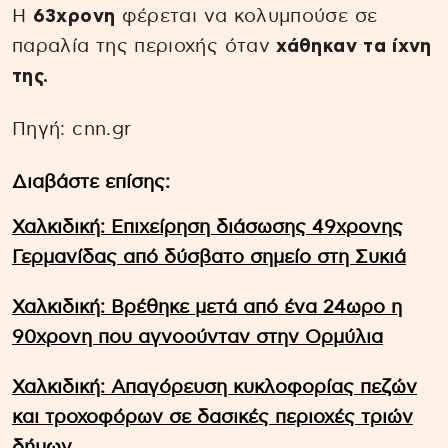
Η
63χρονη
φέρεται να κολυμπούσε σε
παραλία της περιοχής όταν
χάθηκαν τα ίχνη
της.
Πηγή: cnn.gr
Διαβάστε επίσης:
Χαλκιδική: Επιχείρηση διάσωσης 49χρονης
Γερμανίδας από δύσβατο σημείο στη Συκιά
Χαλκιδική: Βρέθηκε μετά από ένα 24ωρο η
90χρονη που αγνοούνταν στην Ορμύλια
Χαλκιδική: Απαγόρευση κυκλοφορίας πεζών
και τροχοφόρων σε δασικές περιοχές τριών
δήμων