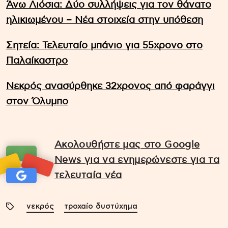
Άνω Λιόσια: Δύο συλλήψεις για τον θάνατο
ηλικιωμένου – Νέα στοιχεία στην υπόθεση
Σητεία: Τελευταίο μπάνιο για 55χρονο στο
Παλαίκαστρο
Νεκρός ανασύρθηκε 32χρονος από φαράγγι
στον Όλυμπο
Ακολουθήστε μας στο Google
News για να ενημερώνεστε για τα
τελευταία νέα
νεκρός
τροχαίο δυστύχημα