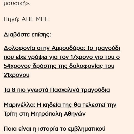
μουσική».
Πηγή: ΑΠΕ ΜΠΕ
Διαβάστε επίσης:
Δολοφονία στην Αμμουδάρα: Το τραγούδι
που είχε γράψει για τον 17χρονο γιο του ο
54χρονος δράστης της δολοφονίας του
21χρονου
Τα 8 πιο γνωστά Πασχαλινά τραγούδια
Μαρινέλλα: Η κηδεία της θα τελεστεί την
Τρίτη στη Μητρόπολη Αθηνών
Ποια είναι η ιστορία το εμβληματικού