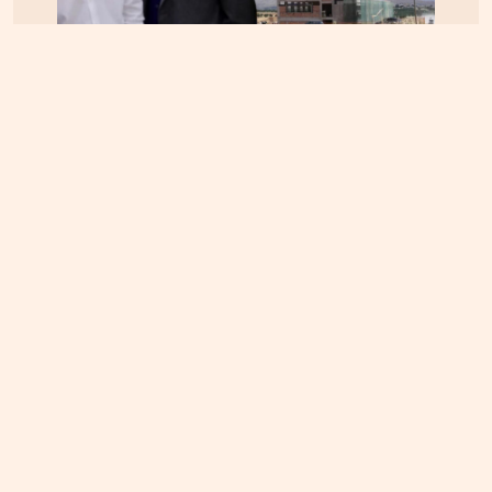
ΚΡΗΤΗ
06.08.2026, 15:23
Αεροδρόμιο Καστελίου: Υπογράφεται η σύμβαση
για τα ραντάρ παρουσία της ηγεσίας του
Υπουργείου Υποδομών – Σύμβαση στη σκιά της
απόφασης του ΣτΕ για την Παπούρα
ΚΡΗΤΗ
07.08.2026, 8:36
ΔΕΔΔΗΕ: Διακοπές ρεύματος σε περιοχές της
Κρήτης σήμερα Παρασκευή 7/8