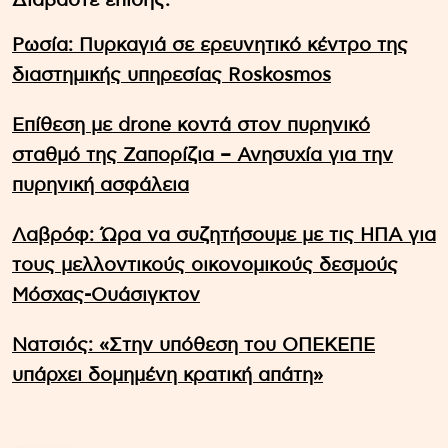
Διαβάστε επίσης:
Ρωσία: Πυρκαγιά σε ερευνητικό κέντρο της
διαστημικής υπηρεσίας Roskosmos
Επίθεση με drone κοντά στον πυρηνικό
σταθμό της Ζαπορίζια – Ανησυχία για την
πυρηνική ασφάλεια
Λαβρόφ: Ώρα να συζητήσουμε με τις ΗΠΑ για
τους μελλοντικούς οικονομικούς δεσμούς
Μόσχας-Ουάσιγκτον
Νατσιός: «Στην υπόθεση του ΟΠΕΚΕΠΕ
υπάρχει δομημένη κρατική απάτη»