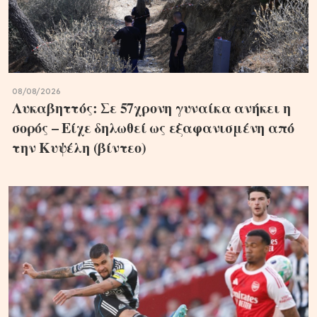
08/08/2026
Λυκαβηττός: Σε 57χρονη γυναίκα ανήκει η
σορός – Είχε δηλωθεί ως εξαφανισμένη από
την Κυψέλη (βίντεο)