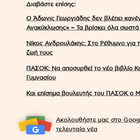
Διαβάστε επίσης:
Ο Άδωνις Γεωργιάδης δεν βλέπει κανέν
Ανακύκλωσης» – Τα βρίσκει όλα σωστά
Νίκος Ανδρουλάκης: Στο Ρέθυμνο για 
ζωή τους
ΠΑΣΟΚ: Να αποσυρθεί το νέο βιβλίο Κο
Γυμνασίου
Και επίσημα βουλευτής του ΠΑΣΟΚ ο 
Ακολουθήστε μας στο Googl
τελευταία νέα