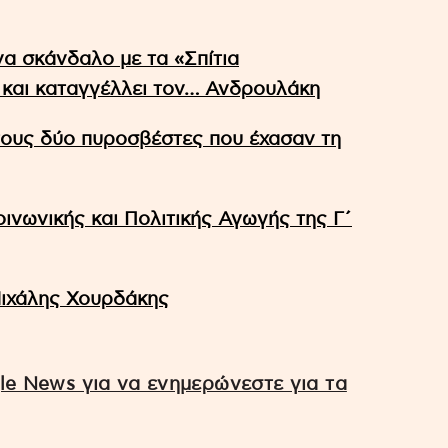
α σκάνδαλο με τα «Σπίτια
 και καταγγέλλει τον… Ανδρουλάκη
τους δύο πυροσβέστες που έχασαν τη
ινωνικής και Πολιτικής Αγωγής της Γ΄
Μιχάλης Χουρδάκης
e News για να ενημερώνεστε για τα