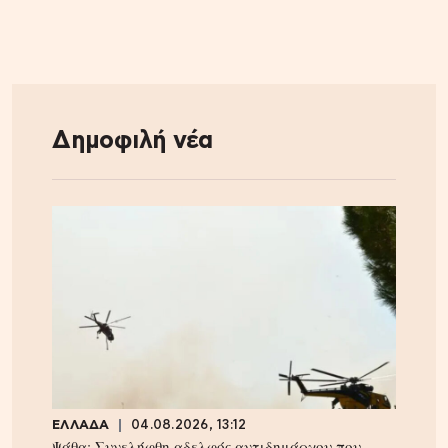
Δημοφιλή νέα
ΕΛΛΑΔΑ
04.08.2026, 13:12
Ψάθα: Συνελήφθη αδελφός αντιδημάρχου που