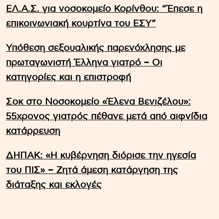
ΕΛ.Α.Σ. για νοσοκομείο Κορίνθου: “Έπεσε η
επικοινωνιακή κουρτίνα του ΕΣΥ”
Υπόθεση σεξουαλικής παρενόχλησης με
πρωταγωνιστή Έλληνα γιατρό – Οι
κατηγορίες και η επιστροφή
Σοκ στο Νοσοκομείο «Έλενα Βενιζέλου»:
55χρονος γιατρός πέθανε μετά από αιφνίδια
κατάρρευση
ΔΗΠΑΚ: «Η κυβέρνηση διόρισε την ηγεσία
του ΠΙΣ» – Ζητά άμεση κατάργηση της
διάταξης και εκλογές