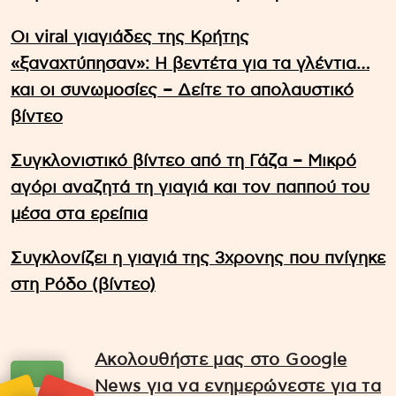
Οι viral γιαγιάδες της Κρήτης
«ξαναχτύπησαν»: Η βεντέτα για τα γλέντια…
και οι συνωμοσίες – Δείτε το απολαυστικό
βίντεο
Συγκλονιστικό βίντεο από τη Γάζα – Μικρό
αγόρι αναζητά τη γιαγιά και τον παππού του
μέσα στα ερείπια
Συγκλονίζει η γιαγιά της 3χρονης που πνίγηκε
στη Ρόδο (βίντεο)
Ακολουθήστε μας στο Google
News για να ενημερώνεστε για τα