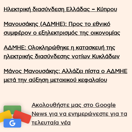
Ηλεκτρική διασύνδεση Ελλάδας – Κύπρου
Μανουσάκης (ΑΔΜΗΕ): Προς το εθνικό
συμφέρον ο εξηλεκτρισμός της οικονομίας
ΑΔΜΗΕ: Ολοκληρώθηκε η κατασκευή της
ηλεκτρικής διασύνδεσης νοτίων Κυκλάδων
Μάνος Μανουσάκης: Αλλάζει πίστα ο ΑΔΜΗΕ
μετά την αύξηση μετοχικού κεφαλαίου
Ακολουθήστε μας στο Google
News για να ενημερώνεστε για τα
τελευταία νέα