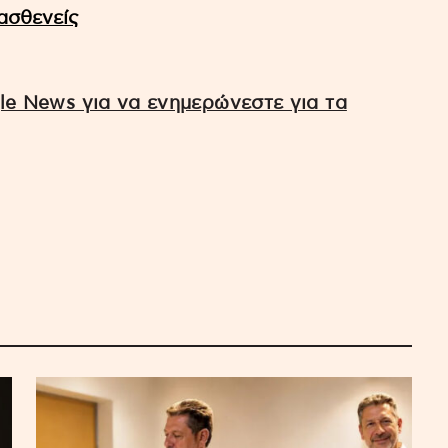
ασθενείς
e News για να ενημερώνεστε για τα