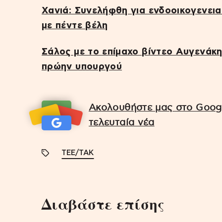
Χανιά: Συνελήφθη για ενδοοικογενεια
με πέντε βέλη
Σάλος με το επίμαχο βίντεο Αυγενάκ
πρώην υπουργού
Ακολουθήστε μας στο Googl
τελευταία νέα
ΤΕΕ/ΤΑΚ
Διαβάστε επίσης