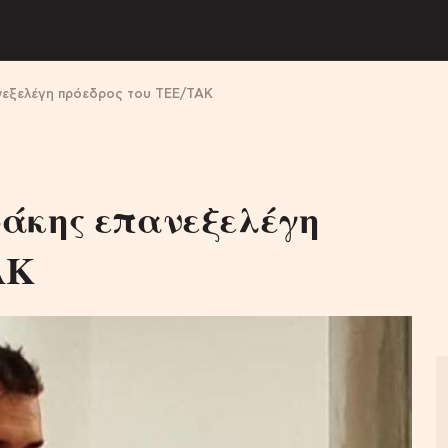
νεξελέγη πρόεδρος του ΤΕΕ/ΤΑΚ
άκης επανεξελέγη
ΑΚ