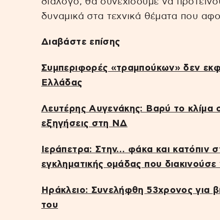
διάλογο, θα συνεχίσουμε να προτείνο
δυναμικά στα τεχνικά θέματα που αφο
Διαβάστε επίσης
Συμπεριφορές «τραμπούκων» δεν εκφ
Ελλάδας
Λευτέρης Αυγενάκης: Βαρύ το κλίμα σ
εξηγήσεις στη ΝΔ
Ιεράπετρα: Στην… φάκα και κατόπιν σ
εγκληματικής ομάδας που διακινούσε
Ηράκλειο: Συνελήφθη 53χρονος για β
του