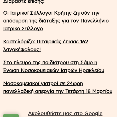
Διαβάστε επίσης:
Οι Ιατρικοί Σύλλογοι Κρήτης ζητούν την
απόσυρση της διάταξης για τον Πανελλήνιο
Ιατρικό Σύλλογο
Καστελόριζο: Πιτσιρικάς έπιασε 162
λαγοκέφαλους!
Στο πλευρό της παιδιάτρου στη Σάμο η
Ένωση Νοσοκομειακών Ιατρών Ηρακλείου
Νοσοκομειακοί γιατροί σε 24ωρη
πανελλαδική απεργία την Τετάρτη 18 Μαρτίου
Ακολουθήστε μας στο Google