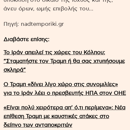
υπόκλιση στο δίκαιο της ισχύος και της,
άνευ όρων, ωμής επιβολής του…
Πηγή: nadtemporiki.gr
Διαβάστε επίσης:
Το Ιράν απειλεί τις χώρες του Κόλπου:
”Σταματήστε τον Τραμπ ή θα σας χτυπήσουμε
σκληρά”
Ο Τραμπ «δίνει λίγο χώρο στις συνομιλίες»
για το Ιράν λέει ο πρεσβευτής ΗΠΑ στον ΟΗΕ
«Είναι πολύ χειρότερα απ’ ό,τι περίμενα»: Νέα
επίθεση Τραμπ με καυστικές ατάκες στο
δείπνο των ανταποκριτών