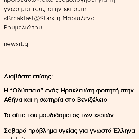
γνωριμία τους στην εκπομπή
«Breakfast@Star» η Μαριαλένα
Ρουμελιώτου.
newsit.gr
Διαβάστε επίσης:
Η “Οδύσσεια” ενός Ηρακλειώτη φοιτητή στην
Αθήνα και η σωτηρία στο Βενιζέλειο
Τα αίτια του μουδιάσματος των χεριών
Σοβαρό πρόβλημα υγείας για γνωστό Έλληνα