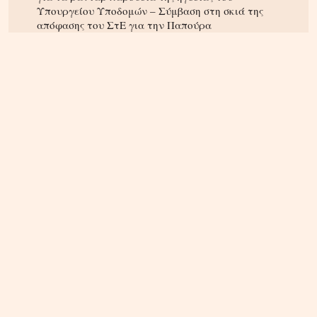
Υπουργείου Υποδομών – Σύμβαση στη σκιά της
απόφασης του ΣτΕ για την Παπούρα
ΚΡΗΤΗ
04.08.2026, 12:12
Κτηματολόγιο στην Κρήτη: Έληξε η προθεσμία,
παραμένουν τα προβλήματα – Ζητούν παράταση
έως το τέλος του 2026