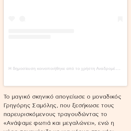
Η
δημοσίευση κοινοποιήθηκε από το χρήστη Αναδρομές live! (@anadromeslive)
Το μαγικό σκηνικό απογείωσε ο μοναδικός
Γρηγόρης Σαμόλης, που ξεσήκωσε τους
παρευρισκόμενους τραγουδώντας το
«Ανάψαμε φωτιά και μεγαλώνει», ενώ η