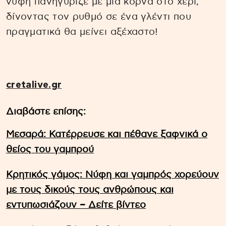
νύφη πανηγύριζε με μια κόρνα στο χέρι,
δίνοντας τον ρυθμό σε ένα γλέντι που
πραγματικά θα μείνει αξέχαστο!
cretalive.gr
Διαβάστε επίσης:
Μεσαρά: Κατέρρευσε και πέθανε ξαφνικά ο
θείος του γαμπρού
Κρητικός γάμος: Νύφη και γαμπρός χορεύουν
με τους δικούς τους ανθρώπους και
εντυπωσιάζουν – Δείτε βίντεο