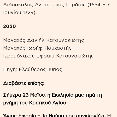
Διδάσκαλος Αναστάσιος Γόρδιος (1654 – 7
Ιουνίου 1729).
2020
Μοναχός Δανιήλ Κατουνακιώτης
Μοναχός Ιωσήφ Ησυχαστής
Ιερομόναχος Εφραίμ Κατουνακιώτης
Πηγή: Ελεύθερος Τύπος
Διαβάστε επίσης:
Σήμερα 23 Μαΐου, η Εκκλησία μας τιμά τη
μνήμη του Κρητικού Αγίου
Άγιος Εφραίμ – Το θαύμα που συγκλονίζει: Η