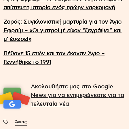
απίστευτη ιστορία ενός πρώην ναρκομανή
Ζαρός: Συγκλονιστική μαρτυρία για τον Άγιο
Εφραίμ – «Οι γιατροί μ’ είχαν “ξεγράψει” και
μ’ έσωσε!»
Πέθανε 15 ετών και τον έκαναν Άγιο –
Γεννήθηκε το 1991
Ακολουθήστε μας στο Google
News για να ενημερώνεστε για τα
τελευταία νέα
Άγιος