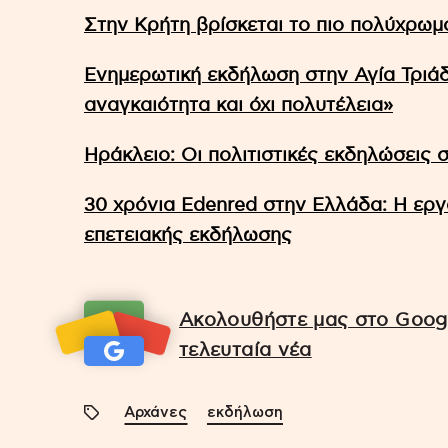
Στην Κρήτη βρίσκεται το πιο πολύχρωμ
Ενημερωτική εκδήλωση στην Αγία Τριάδ
αναγκαιότητα και όχι πολυτέλεια»
Ηράκλειο: Οι πολιτιστικές εκδηλώσεις σ
30 χρόνια Edenred στην Ελλάδα: Η εργ
επετειακής εκδήλωσης
Ακολουθήστε μας στο Googl
τελευταία νέα
Αρχάνες
εκδήλωση