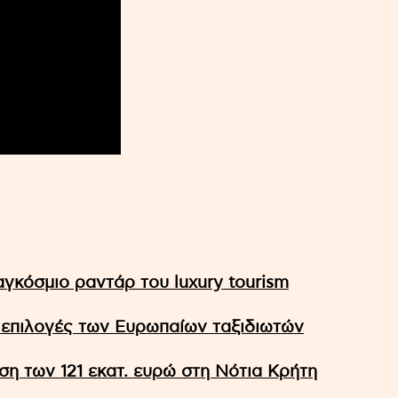
αγκόσμιο ραντάρ του luxury tourism
 επιλογές των Ευρωπαίων ταξιδιωτών
υση των 121 εκατ. ευρώ στη Νότια Κρήτη