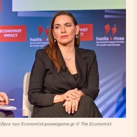
δριο των Economist-powergame.gr © The Economist