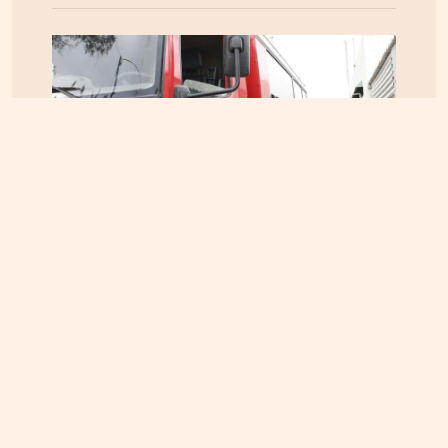
ΚΡΗΤΗ
05.08.2026, 16:22
Αρπαξαν ταυτόχρονα φωτιά δύο αυτοκίνητα σε
Σούδα και Επισκοπή – Τρέχει η Πυροσβεστική