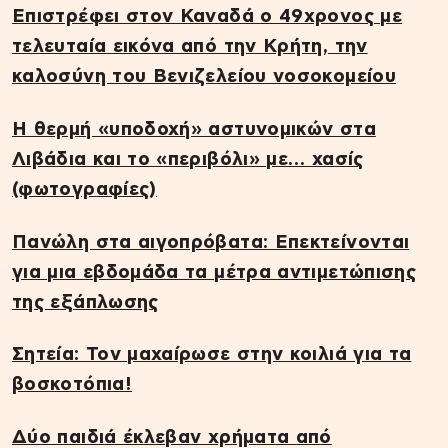
Επιστρέφει στον Καναδά ο 49χρονος με
τελευταία εικόνα από την Κρήτη, την
καλοσύνη του Βενιζελείου νοσοκομείου
Η θερμή «υποδοχή» αστυνομικών στα
Λιβάδια και το «περιβόλι» με… χασίς
(φωτογραφίες)
Πανώλη στα αιγοπρόβατα: Επεκτείνονται
για μια εβδομάδα τα μέτρα αντιμετώπισης
της εξάπλωσης
Σητεία: Τον μαχαίρωσε στην κοιλιά για τα
βοσκοτόπια!
Δύο παιδιά έκλεβαν χρήματα από