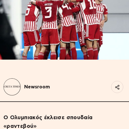
Newsroom
Ο Ολυμπιακός έκλεισε σπουδαία
«ραντεβού»