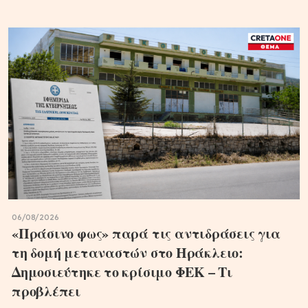
06/08/2026
«Πράσινο φως» παρά τις αντιδράσεις για
τη δομή μεταναστών στο Ηράκλειο:
Δημοσιεύτηκε το κρίσιμο ΦΕΚ – Τι
προβλέπει