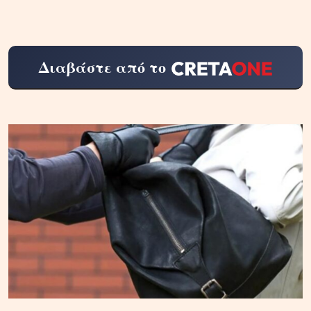
Διαβάστε από το