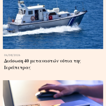
06/08/2026
Διάσωση 40 μεταναστών νότια της
Ιεράπετρας