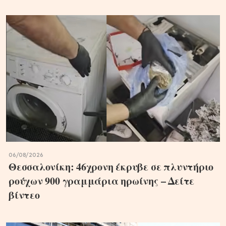
06/08/2026
Θεσσαλονίκη: 46χρονη έκρυβε σε πλυντήριο
ρούχων 900 γραμμάρια ηρωίνης – Δείτε
βίντεο