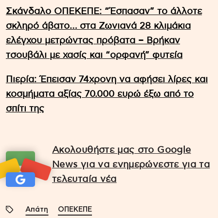
Σκάνδαλο ΟΠΕΚΕΠΕ: “Έσπασαν” το άλλοτε
σκληρό άβατο… στα Ζωνιανά 28 κλιμάκια
ελέγχου μετρώντας πρόβατα – Βρήκαν
τσουβάλι με χασίς και “ορφανή” φυτεία
Πιερία: Έπεισαν 74χρονη να αφήσει λίρες και
κοσμήματα αξίας 70.000 ευρώ έξω από το
σπίτι της
Ακολουθήστε μας στο Google
News για να ενημερώνεστε για τα
τελευταία νέα
Απάτη
ΟΠΕΚΕΠΕ