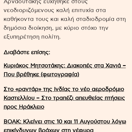
Αρναουτάκης ευχήθηκε στους
νεοδιοριζόμενους καλή επιτυχία στα
καθήκοντα τους και καλή σταδιοδρομία στη
δημόσια διοίκηση, με κύριο στόχο την
εξυπηρέτηση πολίτη.
Διαβάστε επίσης:
Κυριάκος Μητσοτάκης: Διακοπές στα Χανιά –
Που βρέθηκε (φωτογραφία)
Στο «ραντάρ» της Ινδίας το νέο αεροδρόμιο
Καστελλίου – Στο τραπέζι απευθείας πτήσεις
προς Ηράκλειο
ΒΟΑΚ: Κλείνει στις 10 και 11 Αυγούστου λόγω
επικίνδυνων βράχων στη γέφυρα