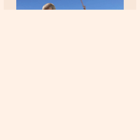
ΚΡΗΤΗ
06.08.2026, 15:23
Αεροδρόμιο Καστελίου: Υπογράφεται η σύμβαση
για τα ραντάρ παρουσία της ηγεσίας του
Υπουργείου Υποδομών – Σύμβαση στη σκιά της
απόφασης του ΣτΕ για την Παπούρα