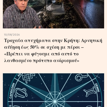
10/08/2026
Τροχαία ατυχήματα στην Κρήτη: Αρνητική
αύξηση έως 50% σε σχέση με πέρσι –
«Πρέπει να φύγουμε από αυτό το
λανθασμένο πρότυπο ανδρισμού»