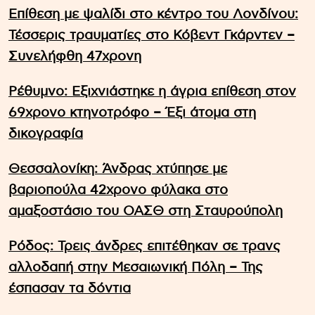
Επίθεση με ψαλίδι στο κέντρο του Λονδίνου:
Τέσσερις τραυματίες στο Κόβεντ Γκάρντεν –
Συνελήφθη 47χρονη
Ρέθυμνο: Εξιχνιάστηκε η άγρια επίθεση στον
69χρονο κτηνοτρόφο – Έξι άτομα στη
δικογραφία
Θεσσαλονίκη: Άνδρας χτύπησε με
βαριοπούλα 42χρονο φύλακα στο
αμαξοστάσιο του ΟΑΣΘ στη Σταυρούπολη
Ρόδος: Τρεις άνδρες επιτέθηκαν σε τρανς
αλλοδαπή στην Μεσαιωνική Πόλη – Της
έσπασαν τα δόντια