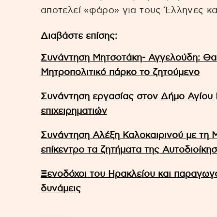
αποτελεί «φάρο» για τους Έλληνες κ
Διαβάστε επίσης:
Συνάντηση Μητσοτάκη- Αγγελούδη: Θα 
Μητροπολιτικό πάρκο το ζητούμενο
Συνάντηση εργασίας στον Δήμο Αγίου 
επιχειρηματιών
Συνάντηση Αλέξη Καλοκαιρινού με τη 
επίκεντρο τα ζητήματα της Αυτοδιοίκη
Ξενοδόχοι του Ηρακλείου και παραγωγ
δυνάμεις