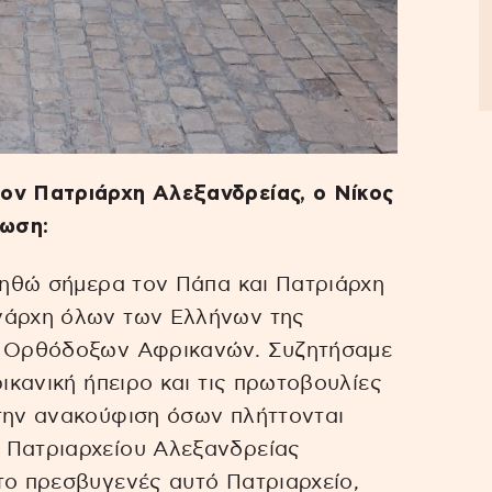
ον Πατριάρχη Αλεξανδρείας, ο Νίκος
λωση:
ντηθώ σήμερα τον Πάπα και Πατριάρχη
νάρχη όλων των Ελλήνων της
ων Ορθόδοξων Αφρικανών. Συζητήσαμε
ρικανική ήπειρο και τις πρωτοβουλίες
 την ανακούφιση όσων πλήττονται
 Πατριαρχείου Αλεξανδρείας
το πρεσβυγενές αυτό Πατριαρχείο,