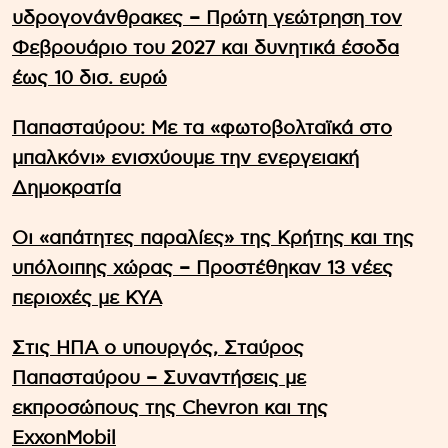
υδρογονάνθρακες – Πρώτη γεώτρηση τον
Φεβρουάριο του 2027 και δυνητικά έσοδα
έως 10 δισ. ευρώ
Παπασταύρου: Με τα «φωτοβολταϊκά στο
μπαλκόνι» ενισχύουμε την ενεργειακή
Δημοκρατία
Οι «απάτητες παραλίες» της Κρήτης και της
υπόλοιπης χώρας – Προστέθηκαν 13 νέες
περιοχές με ΚΥΑ
Στις ΗΠΑ ο υπουργός, Σταύρος
Παπασταύρου – Συναντήσεις με
εκπροσώπους της Chevron και της
ExxonMobil