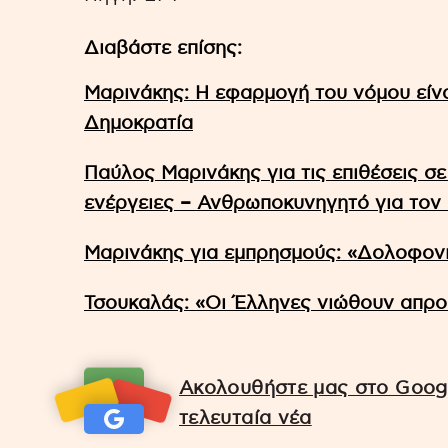
Διαβάστε επίσης:
Μαρινάκης: Η εφαρμογή του νόμου είνα
Δημοκρατία
Παύλος Μαρινάκης για τις επιθέσεις σ
ενέργειες – Ανθρωποκυνηγητό για τον
Μαρινάκης για εμπρησμούς: «Δολοφονι
Τσουκαλάς: «Οι Έλληνες νιώθουν απροσ
Ακολουθήστε μας στο Googl
τελευταία νέα