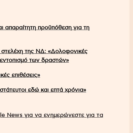
ι απαραίτητη προϋπόθεση για τη
ε στελέχη της ΝΔ: «Δολοφονικές
 εντοπισμό των δραστών»
κές επιθέσεις»
τάτευτοι εδώ και επτά χρόνια»
e News για να ενημερώνεστε για τα