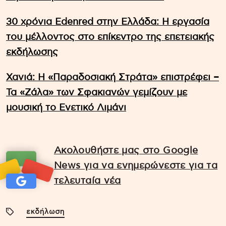
30 χρόνια Edenred στην Ελλάδα: Η εργασία
του μέλλοντος στο επίκεντρο της επετειακής
εκδήλωσης
Χανιά: Η «Παραδοσιακή Στράτα» επιστρέφει –
Τα «Ζάλα» των Σφακιανών γεμίζουν με
μουσική το Ενετικό Λιμάνι
Ακολουθήστε μας στο Google
News για να ενημερώνεστε για τα
τελευταία νέα
εκδήλωση