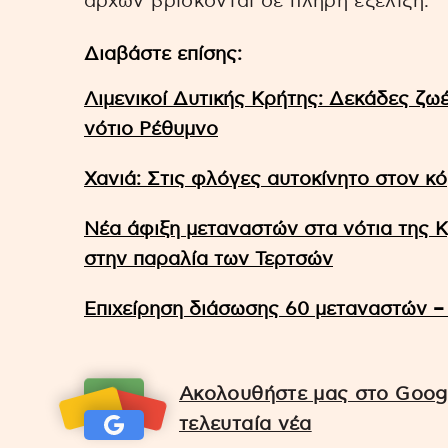
αρχών βρίσκονται σε πλήρη εξέλιξη.
Διαβάστε επίσης:
Λιμενικοί Δυτικής Κρήτης: Δεκάδες ζω
νότιο Ρέθυμνο
Χανιά: Στις φλόγες αυτοκίνητο στον 
Νέα άφιξη μεταναστών στα νότια της 
στην παραλία των Τερτσών
Επιχείρηση διάσωσης 60 μεταναστών –
Ακολουθήστε μας στο Googl
τελευταία νέα