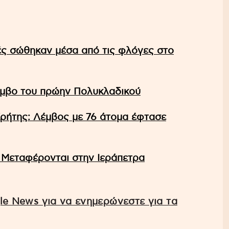
ές σώθηκαν μέσα από τις φλόγες στο
κόμβο του πρώην Πολυκλαδικού
Κρήτης: Λέμβος με 76 άτομα έφτασε
 Μεταφέρονται στην Ιεράπετρα
e News για να ενημερώνεστε για τα