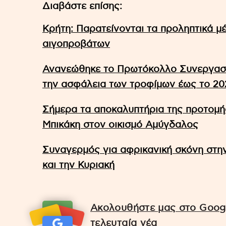
Διαβάστε επίσης:
Κρήτη: Παρατείνονται τα προληπτικά μέ
αιγοπροβάτων
Ανανεώθηκε το Πρωτόκολλο Συνεργασί
την ασφάλεια των τροφίμων έως το 20
Σήμερα τα αποκαλυπτήρια της προτομ
Μπικάκη στον οικισμό Αμύγδαλος
Συναγερμός για αφρικανική σκόνη στη
και την Κυριακή
Ακολουθήστε μας στο Googl
τελευταία νέα