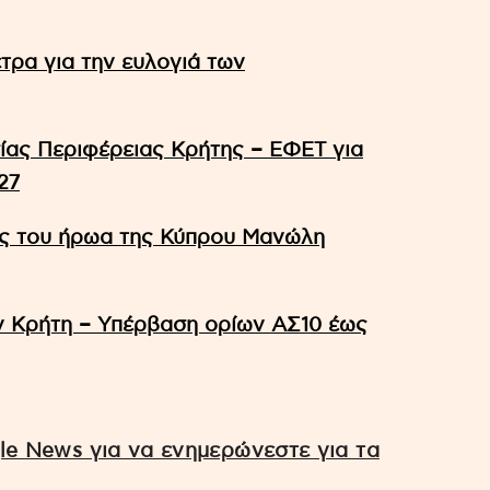
τρα για την ευλογιά των
ας Περιφέρειας Κρήτης – ΕΦΕΤ για
27
ής του ήρωα της Κύπρου Μανώλη
ν Κρήτη – Υπέρβαση ορίων ΑΣ10 έως
e News για να ενημερώνεστε για τα