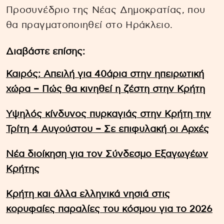
Προσυνέδριο της Νέας Δημοκρατίας, που
θα πραγματοποιηθεί στο Ηράκλειο.
Διαβάστε επίσης:
Καιρός: Απειλή για 40άρια στην ηπειρωτική
χώρα – Πώς θα κινηθεί η ζέστη στην Κρήτη
Υψηλός κίνδυνος πυρκαγιάς στην Κρήτη την
Τρίτη 4 Αυγούστου – Σε επιφυλακή οι Αρχές
Νέα διοίκηση για τον Σύνδεσμο Εξαγωγέων
Κρήτης
Κρήτη και άλλα ελληνικά νησιά στις
κορυφαίες παραλίες του κόσμου για το 2026