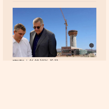
ΚΡΗΤΗ
06.08.2026, 15:23
Αεροδρόμιο Καστελίου: Υπογράφεται η σύμβαση
για τα ραντάρ παρουσία της ηγεσίας του
Υπουργείου Υποδομών – Σύμβαση στη σκιά της
απόφασης του ΣτΕ για την Παπούρα