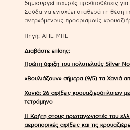
δημιουργεί ισχυρές προϋποθέσεις για 
Σούδα να ενισχύει σταθερά τη θέση τ
ανερχόμενους προορισμούς κρουαζιέρ
Πηγή: ΑΠΕ-ΜΠΕ
Διαβάστε επίσης:
Πρώτη άφιξη του πολυτελούς Silver No
«Βουλιάζουν» σήμερα (9/5) τα Χανιά α
Χανιά: 26 αφίξεις κρουαζιερόπλοιων μ
τετράμηνο
Η Κρήτη στους πρωταγωνιστές του ελλη
αεροπορικές αφίξεις και τις κρουαζιέρε