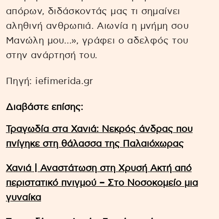
απόρων, διδάσκοντάς μας τι σημαίνει
αληθινή ανθρωπιά. Αιωνία η μνήμη σου
Μανώλη μου…», γράφει ο αδελφός του
στην ανάρτησή του.
Πηγή: iefimerida.gr
Διαβάστε επίσης:
Τραγωδία στα Χανιά: Νεκρός άνδρας που
πνίγηκε στη θάλασσα της Παλαιόχωρας
Χανιά | Αναστάτωση στη Χρυσή Ακτή από
περιστατικό πνιγμού – Στο Νοσοκομείο μια
γυναίκα