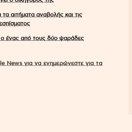
νει ο δικηγόρος της
α τα αιτήματα αναβολής και τις
θεσπίσματος
ή ο ένας από τους δύο ψαράδες
e News για να ενημερώνεστε για τα