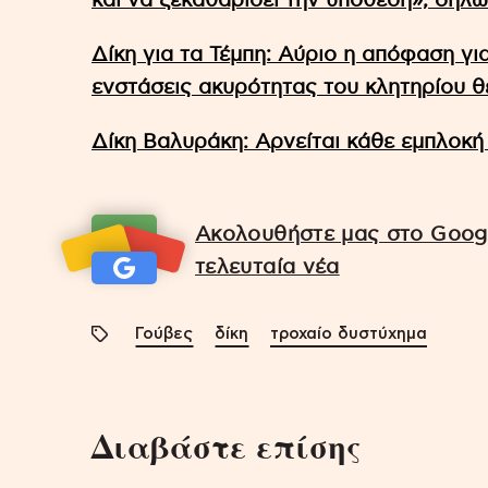
και να ξεκαθαρίσει την υπόθεση», δηλώ
Δίκη για τα Τέμπη: Αύριο η απόφαση γι
ενστάσεις ακυρότητας του κλητηρίου 
Δίκη Βαλυράκη: Αρνείται κάθε εμπλοκ
Ακολουθήστε μας στο Googl
τελευταία νέα
Γούβες
δίκη
τροχαίο δυστύχημα
Διαβάστε επίσης