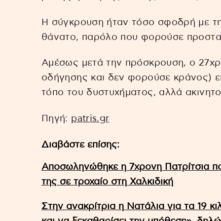
Η σύγκρουση ήταν τόσο σφοδρή με τη
θάνατο, παρόλο που φορούσε προστα
Αμέσως μετά την πρόσκρουση, ο 27χρο
οδήγησης και δεν φορούσε κράνος) επ
τόπο του δυστυχήματος, αλλά ακινητο
Πηγή:
patris.gr
Διαβάστε επίσης:
Αποσωληνώθηκε η 7χρονη Πατρίτσια πο
της σε τροχαίο στη Χαλκιδική
Στην ανακρίτρια η Νατάλια για τα 19 κ