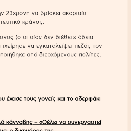
ν 23χρονη να βρίσκει ακαριαίο
τευτικό κράνος.
νος (ο οποίος δεν διέθετε άδεια
ιχείρησε να εγκαταλείψει πεζός τον
ποιήθηκε από διερχόμενους πολίτες.
υ έχασε τους γονείς και το αδερφάκι
ιλά κάνναβης – «Θέλει να συνεργαστεί