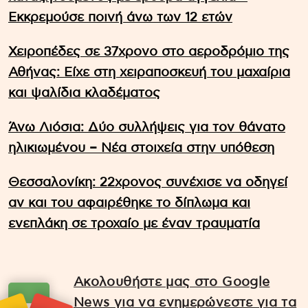
Εκκρεμούσε ποινή άνω των 12 ετών
Χειροπέδες σε 37χρονο στο αεροδρόμιο της
Αθήνας: Είχε στη χειραποσκευή του μαχαίρια
και ψαλίδια κλαδέματος
Άνω Λιόσια: Δύο συλλήψεις για τον θάνατο
ηλικιωμένου – Νέα στοιχεία στην υπόθεση
Θεσσαλονίκη: 22χρονος συνέχισε να οδηγεί
αν και του αφαιρέθηκε το δίπλωμα και
ενεπλάκη σε τροχαίο με έναν τραυματία
Ακολουθήστε μας στο Google
News για να ενημερώνεστε για τα