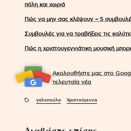
πόλη και χωριά
Πώς να μην σας κλέψουν – 5 συμβουλέ
Συμβουλές για να τραβήξεις τις καλύτ
Πώς η χριστουγεννιάτικη μουσική μπορε
Ακολουθήστε μας στο Googl
τελευταία νέα
γαλοπούλα
Χριστούγεννα
Διαβάστε επίσης