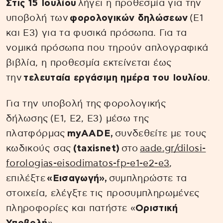
Στις 15 Ιουλίου
λήγει η προθεσμία για την
υποβολή των
φορολογικών δηλώσεων
(Ε1
και Ε3) για τα φυσικά πρόσωπα. Για τα
νομικά πρόσωπα που τηρούν απλογραφικά
βιβλία, η προθεσμία εκτείνεται έως
την
τελευταία εργάσιμη ημέρα του Ιουλίου
.
Για την υποβολή της φορολογικής
δήλωσης (Ε1, Ε2, Ε3) μέσω της
πλατφόρμας
myAADE,
συνδεθείτε με τους
κωδικούς σας
(taxisnet)
στο
aade.gr/dilosi-
forologias-eisodimatos-fp-e1-e2-e3
,
επιλέξτε
«Εισαγωγή»,
συμπληρώστε τα
στοιχεία, ελέγξτε τις προσυμπληρωμένες
πληροφορίες και πατήστε «
Οριστική