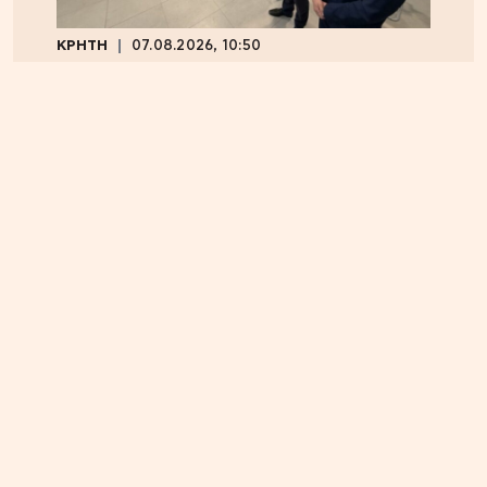
ΚΡΗΤΗ
07.08.2026, 10:50
Αεροδρόμιο Καστελλίου: Όλα έτοιμα για την
υπογραφή της σύμβασης για τα ραντάρ
ΕΛΛΑΔΑ
05.08.2026, 17:46
Εικόνα κατάρρευσης στο κόμμα Καρυστιανού:
Αυγερινός, Μουτσάτσου και 20 ακόμα εξηγούν
γιατί αποχώρησαν -«Αρνηθήκαμε να
συμβιβαστούμε»