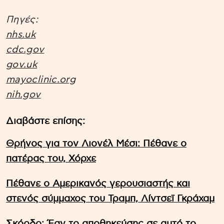
Πηγές:
nhs.uk
cdc.gov
gov.uk
mayoclinic.org
nih.gov
Διαβάστε επίσης:
Θρήνος για τον Λιονέλ Μέσι: Πέθανε ο
πατέρας του, Χόρχε
Πέθανε ο Αμερικανός γερουσιαστής και
στενός σύμμαχος του Τραμπ, Λίντσεϊ Γκράχαμ
Σκόρδο: Έαν το αποθηκεύσης σε αυτό το