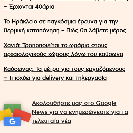
– Έρχονται 40άρια
Το Ηράκλειο σε παγκόσμια έρευνα για την
θερμική καταπόνηση – Πώς θα λάβετε μέρος
Χανιά: Τροποποιείται το ωράριο στους
αρχαιολογικούς χώρους λόγω του καύσωνα
Καύσωνας: Τα μέτρα για τους εργαζόμενους
– Τι ισχύει για delivery και τηλεργασία
Ακολουθήστε μας στο Google
News για να ενημερώνεστε για τα
τελευταία νέα