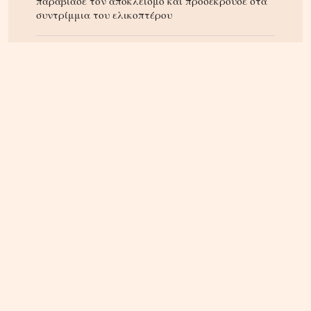
παραβίασε τον αποκλεισμό και προσέκρουσε στα
συντρίμμια του ελικοπτέρου
ΕΛΛΑΔΑ
05.08.2026, 17:46
Εικόνα κατάρρευσης στο κόμμα Καρυστιανού:
Αυγερινός, Μουτσάτσου και 20 ακόμα εξηγούν
γιατί αποχώρησαν -«Αρνηθήκαμε να
συμβιβαστούμε»