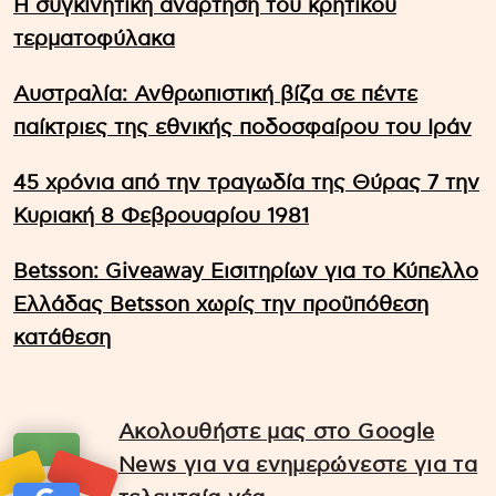
Η συγκινητική ανάρτηση του κρητικού
τερματοφύλακα
Αυστραλία: Ανθρωπιστική βίζα σε πέντε
παίκτριες της εθνικής ποδοσφαίρου του Ιράν
45 χρόνια από την τραγωδία της Θύρας 7 την
Κυριακή 8 Φεβρουαρίου 1981
Betsson: Giveaway Εισιτηρίων για το Κύπελλο
Ελλάδας Betsson χωρίς την προϋπόθεση
κατάθεση
Ακολουθήστε μας στο Google
News για να ενημερώνεστε για τα