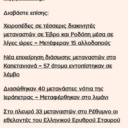
Διαβάστε επίσης:
Χειροπέδες σε τέσσερις διακινητές
μεταναστών σε Έβρο και Ροδόπη μέσα σε
λίγες ώρες – Μετέφεραν 15 αλλοδαπούς
Νέα επιχείρηση διάσωσης μεταναστών στα
Καπετανιανά – 57 άτομα εντοπίστηκαν σε
λέμβο
Διασώθηκαν 40 μετανάστες νότια της
Ιεράπετρας – Μεταφέρθηκαν στο λιμάνι
Στο πλευρό 33 μεταναστών στο Ρέθυμνο οι
εθελοντές του Ελληνικού Ερυθρού Σταυρού